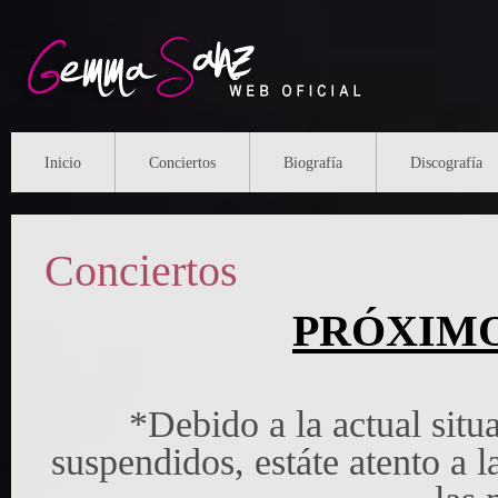
Inicio
Conciertos
Biografí­a
Discografí­a
Conciertos
PRÓXIM
*Debido a la actual situ
suspendidos, estáte atento a